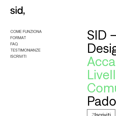
SID 
COME FUNZIONA
FORMAT
Desi
FAQ
TESTIMONIANZE
ISCRIVITI
Acca
Livel
Comu
Pado
Iscriviti