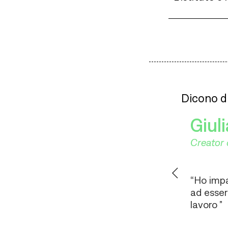
Dicono di
Giul
Creator 
“Ho impa
ad esser
lavoro ”