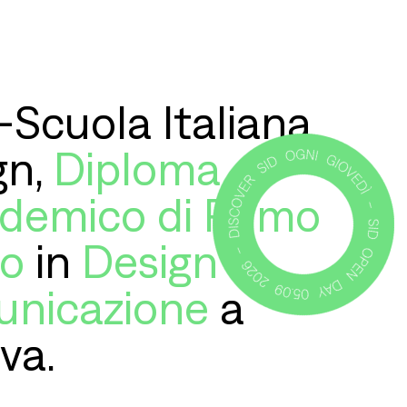
—Scuola Italiana
gn,
Diploma
demico di Primo
lo
in
Design
e
nicazione
a
va.