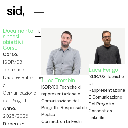
Documento
Syllabus
sintesi
obiettivi
Corso
Corso:
ISDR/03
Luca Ferigo
Tecniche di
ISDR/03 Tecniche
Rappresentazione
Luca Trombin
Di
e
ISDR/03 Tecniche di
Rappresentazione
Comunicazione
rappresentazione e
E Comunicazione
del Progetto II
Comunicazione del
Del Progetto
Progetto Responsabile
Anno:
Connect on
Poplab
2025/2026
LinkedIn
Connect on LinkedIn
Docente: