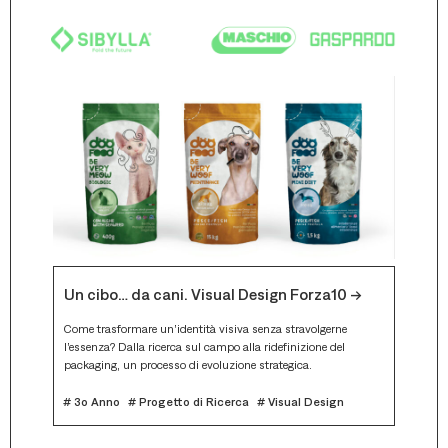
Euron
Un cibo… da cani. Visual Design Forza10 -->
Come co
Campagn
Come trasformare un’identità visiva senza stravolgerne
messagg
l’essenza? Dalla ricerca sul campo alla ridefinizione del
er una
packaging, un processo di evoluzione strategica.
# 3o A
# 3o Anno
# Progetto di Ricerca
# Visual Design