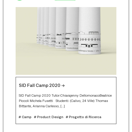
SID F
Come si 
SID Fall Camp 2020 -->
per cre
o ai
influen
SID Fall Camp 2020 Tutor:Chiarajenny DellomonacoBeatrice
Piccoli Michela Fusetti Studenti: (Calivo, 24 Ville) Thomas
# Cam
Bittante, Arianna Carlesso, […]
# Camp
# Product Design
# Progetto di Ricerca