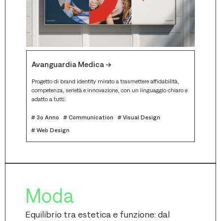
Muse 
Avanguardia Medica -->
Un’espe
er una
segnale
Progetto di brand identity mirato a trasmettere affidabilità,
user jo
competenza, serietà e innovazione, con un linguaggio chiaro e
adatto a tutti.
# 3o A
# 3o Anno
# Communication
# Visual Design
# Web 
# Web Design
Moda
Equilibrio tra estetica e funzione: dal