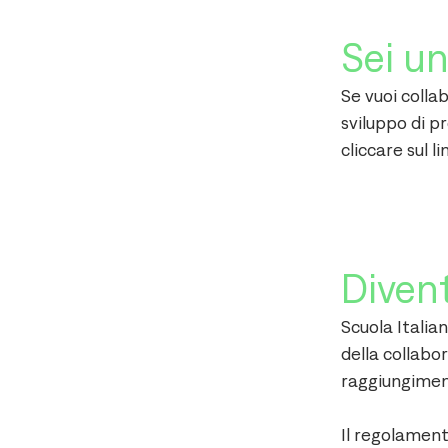
Sei u
Se vuoi colla
sviluppo di p
cliccare sul l
Diven
Scuola Italian
della collabor
raggiungimento
Il regolament