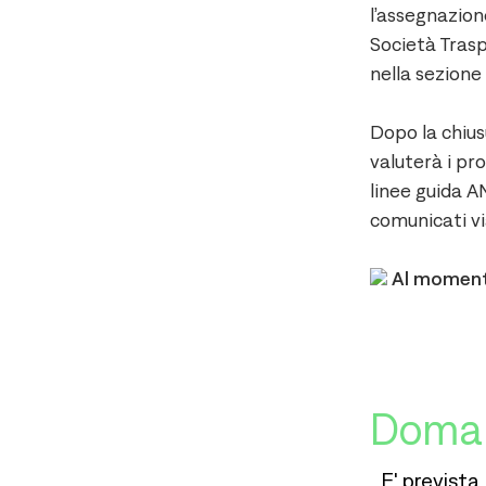
l’assegnazione
Società Trasp
nella sezione 
Dopo la chius
valuterà i prof
linee guida A
comunicati vi
Al momento
Doman
E' previst