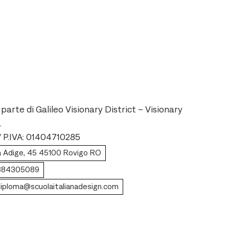
parte di Galileo Visionary District – Visionary
.
 / P.IVA: 01404710285
a Adige, 45 45100 Rovigo RO
3884305089
diploma@scuolaitalianadesign.com