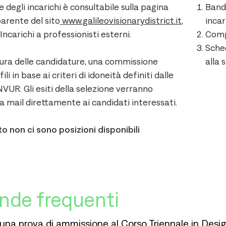
 degli incarichi è consultabile sulla pagina
Bando
arente del sito
www.galileovisionarydistrict.it
,
incar
Incarichi a professionisti esterni.
Compe
Sched
ura delle candidature, una commissione
alla 
ili in base ai criteri di idoneità definiti dalle
NVUR. Gli esiti della selezione verranno
a mail direttamente ai candidati interessati.
 non ci sono posizioni disponibili
de frequenti
a una prova di ammissione al Corso Triennale in Des