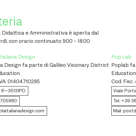
teria
 Didattica e Amministrativa è aperta dal
rdì, con orario continuato 9.00 - 18.00.
Italiana Design
Pop Lab
a Design fa parte di Galileo Visionary District
Poplab fa 
ducation.
Education
P.IVA: 01404710285
Cod. Fisc.
ni, 8—35131PD
Viale Port
 8705980
Tel.:+39 
olaitalianadesign.com
Mail: post