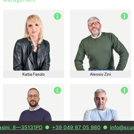
Katia Fasolo
Alessio Zini
—35131PD
●
+39 049 87 05 980
●
info@scuolaitalia