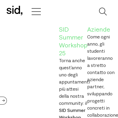
SID
Aziende
Summer
Come ogni
anno, gli
Workshop
studenti
25
lavoreranno
Torna anche
a stretto
quest’anno
contatto con
uno degli
aziende
appuntamenti
partner,
più attesi
sviluppando
della nostra
->
progetti
community: il
concreti in
SID Summer
collaborazion
Workshop
,