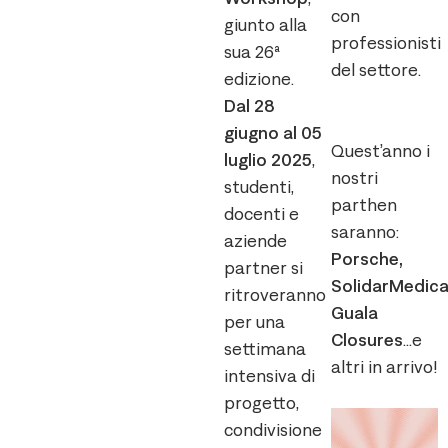
con
giunto alla
professionisti
sua 26ª
del settore.
edizione.
Dal 28
giugno al 05
Quest’anno i
luglio 2025
,
nostri
studenti,
parthen
docenti e
saranno:
aziende
Porsche,
partner si
SolidarMedica
ritroveranno
Guala
per una
Closures
…e
settimana
altri in arrivo!
intensiva di
progetto,
condivisione