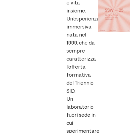
e vita
insieme.
Un’esperienza
immersiva
nata nel
1999, che da
sempre
caratterizza
l’offerta
formativa
del Triennio
SID.
Un
laboratorio
fuori sede in
cui
sperimentare