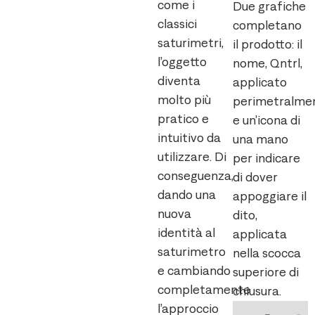
come i
Due grafiche
classici
completano
saturimetri,
il prodotto: il
l’oggetto
nome, Qntrl,
diventa
applicato
molto più
perimetralmen
pratico e
e un’icona di
intuitivo da
una mano
utilizzare. Di
per indicare
conseguenza,
di dover
dando una
appoggiare il
nuova
dito,
identità al
applicata
saturimetro
nella scocca
e cambiando
superiore di
completamente
chiusura.
l’approccio