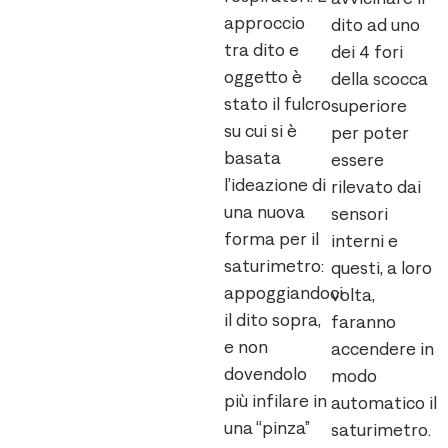
approccio
dito ad uno
tra dito e
dei 4 fori
oggetto è
della scocca
stato il fulcro
superiore
su cui si è
per poter
basata
essere
l’ideazione di
rilevato dai
una nuova
sensori
forma per il
interni e
saturimetro:
questi, a loro
appoggiandoci
volta,
il dito sopra,
faranno
e non
accendere in
dovendolo
modo
più infilare in
automatico il
una “pinza”
saturimetro.