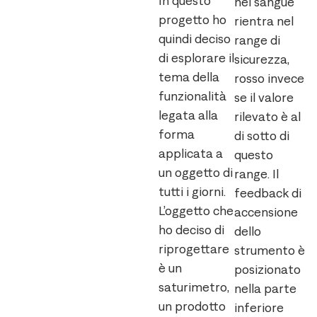
In questo
nel sangue
progetto ho
rientra nel
quindi deciso
range di
di esplorare il
sicurezza,
tema della
rosso invece
funzionalità
se il valore
legata alla
rilevato è al
forma
di sotto di
applicata a
questo
un oggetto di
range. Il
tutti i giorni.
feedback di
L’oggetto che
accensione
ho deciso di
dello
riprogettare
strumento è
è un
posizionato
saturimetro,
nella parte
un prodotto
inferiore