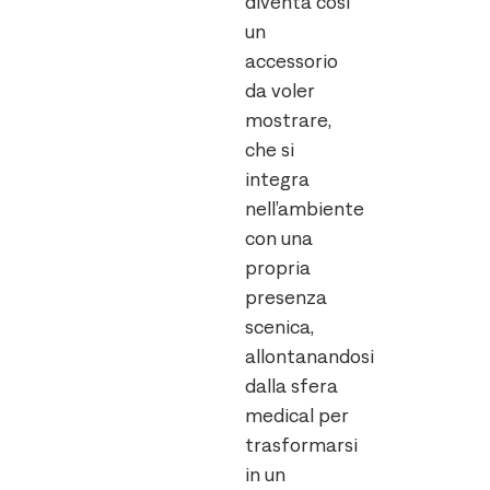
diventa così
un
accessorio
da voler
mostrare,
che si
integra
nell’ambiente
con una
propria
presenza
scenica,
allontanandosi
dalla sfera
medical per
trasformarsi
in un