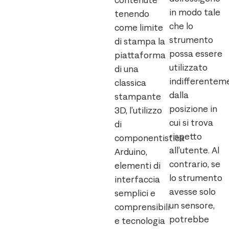
contenute
in modo tale
tenendo
che lo
come limite
strumento
di stampa la
possa essere
piattaforma
utilizzato
di una
indifferentem
classica
dalla
stampante
posizione in
3D, l’utilizzo
cui si trova
di
rispetto
componentistica
all’utente. Al
Arduino,
contrario, se
elementi di
lo strumento
interfaccia
avesse solo
semplici e
un sensore,
comprensibili
potrebbe
e tecnologia