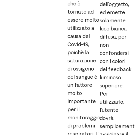
che è
dell’oggetto,
tornato ad
ed emette
essere molto
solamente
utilizzato a
luce bianca
causa del
diffusa, per
Covid-19,
non
poichè la
confondersi
saturazione
con i colori
di ossigeno
del feedback
del sangue è
luminoso
un fattore
superiore.
molto
Per
importante
utilizzarlo,
per il
l’utente
monitoraggio
dovrà
di problemi
semplicement
respiratori. L’
avvicinare il