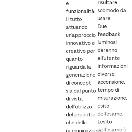
risultare
e
scomodo da
funzionalità.
usare.
Il tutto
Due
attuando
feedback
un’approccio
luminosi
innovativo e
daranno
creativo per
all’utente
quanto
informazioni
riguarda la
diverse:
generazione
accensione,
di concept
tempo di
sia dal punto
misurazione,
di vista
esito
dell’utilizzo
dell’esame.
del prodotto
L’esito
che della
dell’esame è
comunicazione