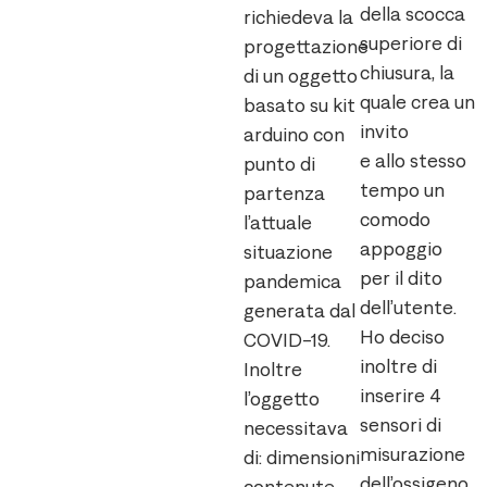
della scocca
richiedeva la
superiore di
progettazione
chiusura, la
di un oggetto
quale crea un
basato su kit
invito
arduino con
e allo stesso
punto di
tempo un
partenza
comodo
l’attuale
appoggio
situazione
per il dito
pandemica
dell’utente.
generata dal
Ho deciso
COVID-19.
inoltre di
Inoltre
inserire 4
l’oggetto
sensori di
necessitava
misurazione
di: dimensioni
dell’ossigeno