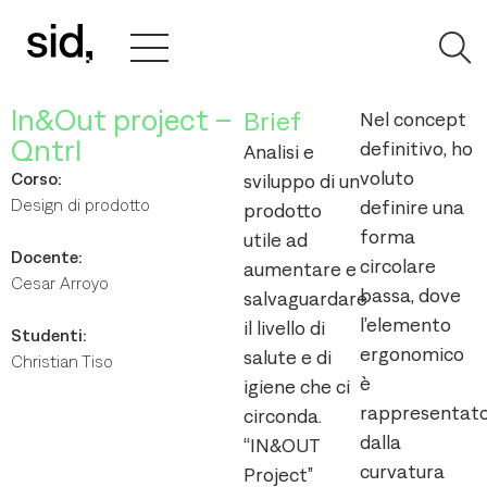
In&Out project –
Brief
Nel concept
Qntrl
definitivo, ho
Analisi e
voluto
Corso:
sviluppo di un
Design di prodotto
definire una
prodotto
forma
utile ad
Docente:
circolare
aumentare e
Cesar Arroyo
bassa, dove
salvaguardare
l’elemento
il livello di
Studenti:
ergonomico
salute e di
Christian Tiso
è
igiene che ci
rappresentat
circonda.
dalla
“IN&OUT
curvatura
Project”