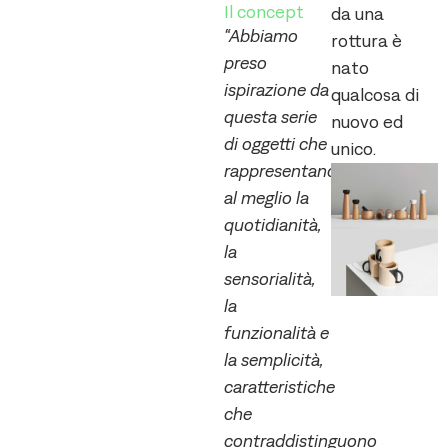
Il concept
da una
“Abbiamo
rottura è
preso
nato
ispirazione da
qualcosa di
questa serie
nuovo ed
di oggetti che
unico.
rappresentano
al meglio la
quotidianità,
la
sensorialità,
la
funzionalità e
la semplicità,
caratteristiche
che
contraddistinguono