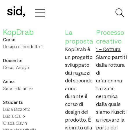
KopDrab
La
Processo
Corso:
proposta
creativo
Design di prodotto 1
KopDrab è
1 – Rottura
un progetto
Siamo partiti
Docente:
sviluppato
dalla rottura
Cesar Arroyo
dai ragazzi
di
del secondo
un’anonima
Anno:
anno
tazza in
Secondo anno
durante il
ceramica
Studenti:
corso di
dalla quale
Luca Bizzotto
design del
siamo riusciti
Lucia Gallo
prodotto. É
a ricavare la
Giada Gavin
ispirato alla
parte del