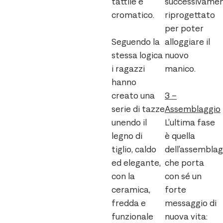
tattile e
successivame
cromatico.
riprogettato
per poter
Seguendo la
alloggiare il
stessa logica
nuovo
i ragazzi
manico.
hanno
creato una
3 –
serie di tazze
Assemblaggio
unendo il
L’ultima fase
legno di
è quella
tiglio, caldo
dell’assemblag
ed elegante,
che porta
con la
con sé un
ceramica,
forte
fredda e
messaggio di
funzionale
nuova vita: