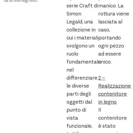
Yana Meneghello
serie Craft di
manico. La
Simon
rottura viene
Legald, una
lasciata al
collezione in
caso,
cui i materiali
portando
svolgono un
ogni pezzo
ruolo
ad essere
fondamentale
unico.
nel
differenziare
2 –
le diverse
Realizzazione
parti degli
contenitore
oggetti dal
in legno
punto di
Il
vista
contenitore
funzionale,
è stato