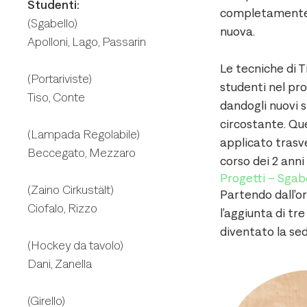
Studenti:
completamente i
(Sgabello)
nuova.
Apolloni, Lago, Passarin
Le tecniche di T
(Portariviste)
studenti nel pr
Tiso, Conte
dandogli nuovi 
circostante. Q
(Lampada Regolabile)
applicato trasv
Beccegato, Mezzaro
corso dei 2 anni 
Progetti – Sgab
(Zaino Cirkustält)
Partendo dall’or
Ciofalo, Rizzo
l’aggiunta di tr
diventato la se
(Hockey da tavolo)
Dani, Zanella
(Girello)