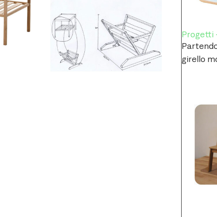
Progetti 
Partendo 
girello m