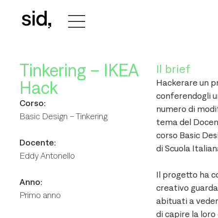
Tinkering – IKEA
Il brief
Hackerare un pr
Hack
conferendogli u
Corso:
numero di modif
Basic Design – Tinkering
tema del Docent
corso Basic Desi
Docente:
di Scuola Italia
Eddy Antonello
Il progetto ha c
Anno:
creativo guarda
Primo anno
abituati a vede
di capire la lor