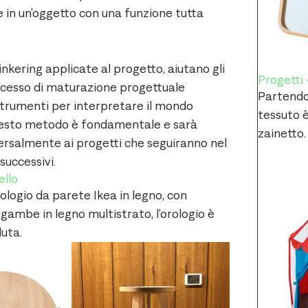
n un’oggetto con una funzione tutta
inkering applicate al progetto, aiutano gli
Progetti 
ocesso di maturazione progettuale
Partendo 
strumenti per interpretare il mondo
tessuto 
uesto metodo è fondamentale e sarà
zainetto.
ersalmente ai progetti che seguiranno nel
successivi.
ello
ologio da parete Ikea in legno, con
e gambe in legno multistrato, l’orologio è
duta.