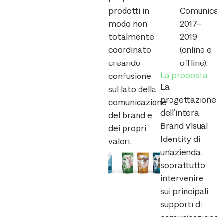
prodotti in
Comunica
modo non
2017-
totalmente
2019
coordinato
(online e
creando
offline).
La proposta
confusione
La
sul lato della
progettazione
comunicazione
dell’intera
del brand e
Brand Visual
dei propri
Identity di
valori.
un’azienda,
soprattutto
intervenire
sui principali
supporti di