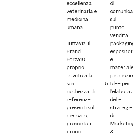
eccellenza
di
veterinaria e
comunica
medicina
sul
umana.
punto
vendita:
Tuttavia, il
packagin
Brand
espositor
Forza10,
e
proprio
material
dovuto alla
promozio
sua
Idee per
ricchezza di
l’elabora
referenze
delle
presenti sul
strategie
mercato,
di
presenta i
Marketin
propri
&