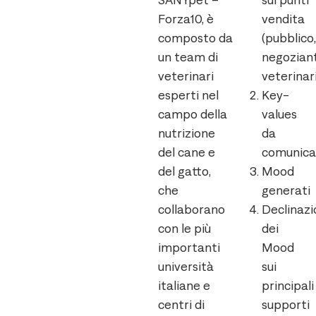
SANYpet –
sui punti
Forza10, è
vendita
composto da
(pubblico,
un team di
negoziant
veterinari
veterinari
esperti nel
Key-
campo della
values
nutrizione
da
del cane e
comunica
del gatto,
Mood
che
generati
collaborano
Declinaz
con le più
dei
importanti
Mood
università
sui
italiane e
principali
centri di
supporti