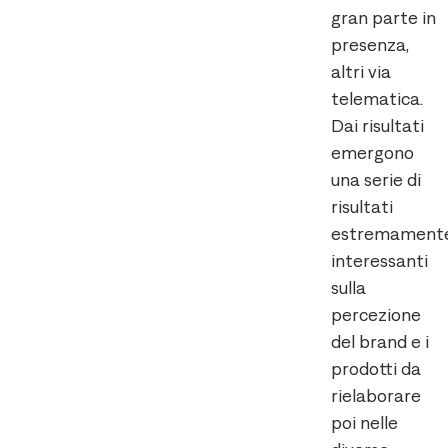
gran parte in
presenza,
altri via
telematica.
Dai risultati
emergono
una serie di
risultati
estremament
interessanti
sulla
percezione
del brand e i
prodotti da
rielaborare
poi nelle