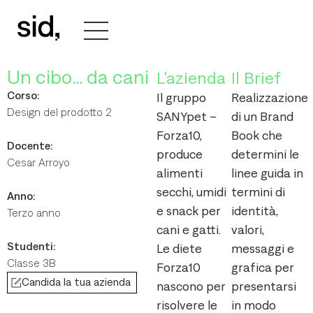
Un cibo… da cani
L’azienda
Il Brief
Corso:
Il gruppo
Realizzazione
Design del prodotto 2
SANYpet –
di un Brand
Forza10,
Book che
Docente:
produce
determini le
Cesar Arroyo
alimenti
linee guida in
secchi, umidi
termini di
Anno:
e snack per
identità,
Terzo anno
cani e gatti.
valori,
Studenti:
Le diete
messaggi e
Classe 3B
Forza10
grafica per
Candida la tua azienda
nascono per
presentarsi
risolvere le
in modo