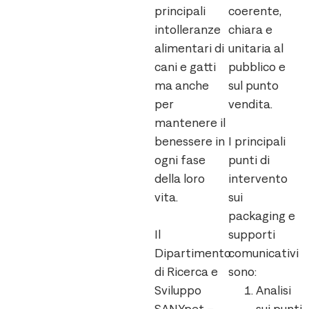
principali
coerente,
intolleranze
chiara e
alimentari di
unitaria al
cani e gatti
pubblico e
ma anche
sul punto
per
vendita.
mantenere il
benessere in
I principali
ogni fase
punti di
della loro
intervento
vita.
sui
packaging e
Il
supporti
Dipartimento
comunicativi
di Ricerca e
sono:
Sviluppo
Analisi