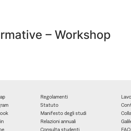
 formative – Workshop
ap
Regolamenti
Lavo
gram
Statuto
Cont
book
Manifesto degli studi
Coll
in
Relazioni annuali
Gali
be
Consulta studenti
FAQ